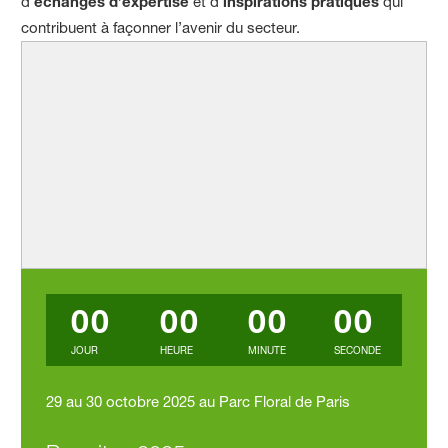
d’
échanges d’expertise
et d’
inspirations pratiques
qui
contribuent à façonner l’avenir du secteur.
00
00
00
00
JOUR
HEURE
MINUTE
SECONDE
29 au 30 octobre 2025 au Parc Floral de Paris