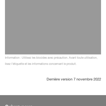
16 mai 2023
Gérer les nuisibles de vos clients en
restauration collective
Pour en savoir plus
Information : Utilisez les biocides avec précaution. Avant toute utilisation,
lisez l’étiquette et les informations concernant le produit.
Dernière version
7 novembre 2022