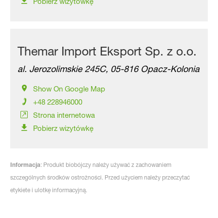
Pobierz wizytówkę
Themar Import Eksport Sp. z o.o.
al. Jerozolimskie 245C, 05-816 Opacz-Kolonia
Show On Google Map
+48 228946000
Strona internetowa
Pobierz wizytówkę
Informacja
: Produkt biobójczy należy używać z zachowaniem
szczególnych środków ostrożności. Przed użyciem należy przeczytać
etykiete i ulotkę informacyjną.