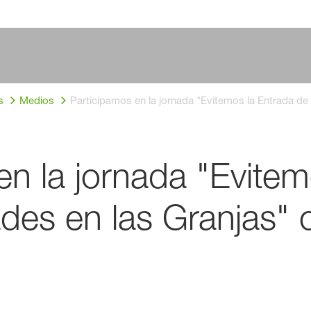
s
Medios
Participamos en la jornada "Evitemos la Entrada d
en la jornada "Evitem
es en las Granjas" 