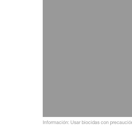
¿Por qué la necesidad 
Leer más
6 de septiembre de 2022
Toni Molina participa e
Leer más
Información: Usar biocidas con precaución.