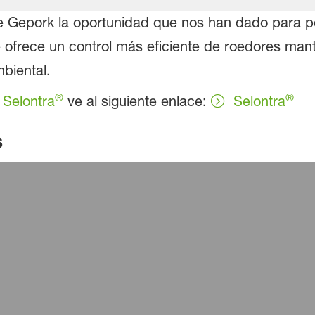
 Gepork la oportunidad que nos han dado para p
 ofrece un control más eficiente de roedores mant
biental.
®
®
Selontra
ve al siguiente enlace:
Selontra
s
Jornadas Técnicas de Killgerm 2025