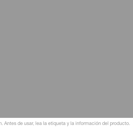
de controlar roedores en zonas urba
n la serie de entrevistas de Higiene A
 Antes de usar, lea la etiqueta y la información del producto.