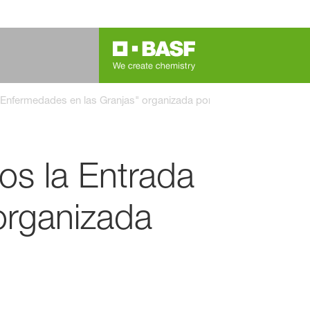
e Enfermedades en las Granjas" organizada por Gepork
os la Entrada
organizada