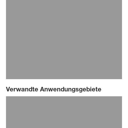
Insektizide
®
Ravosit
Lesen Sie mehr
Verwandte Anwendungsgebiete