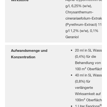
g/l, 6,25% (w/w),
Chrysanthemum-
cinerariaefolium-Extrakt
(Pyrethrum-Extract) 11,5
g/l 1,2% (w/w),
0,1%
Geraniol
20 ml in 5L Wasser
Aufwandsmenge und
(0,4%) für die
Konzentration
Behandlung von
100 m² Oberfläche
40 ml in 5L Wasser
(0,8%) für
verlängerte
Wirksamkeit auf
100m² Oberfläche
®
1 Liter Fendona