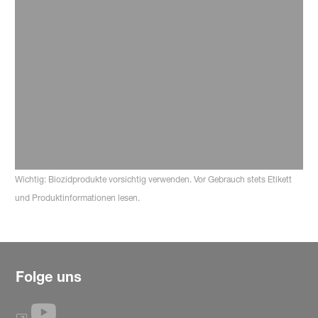
Mücken
Culicidae
Lesen Sie mehr
Wichtig: Biozidprodukte vorsichtig verwenden. Vor Gebrauch stets Etikett
und Produktinformationen lesen.
Folge uns