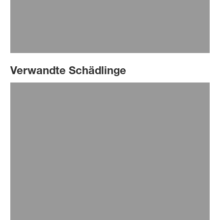
Lesen Sie mehr
Verwandte Schädlinge
Ameisen
Formicidae
Lesen Sie mehr